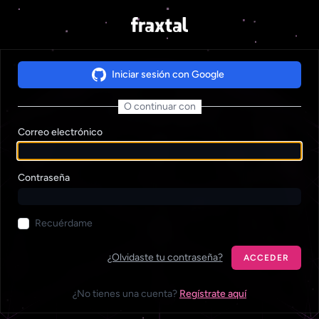
Iniciar sesión con Google
O continuar con
Correo electrónico
Contraseña
Recuérdame
¿Olvidaste tu contraseña?
ACCEDER
¿No tienes una cuenta?
Regístrate aquí