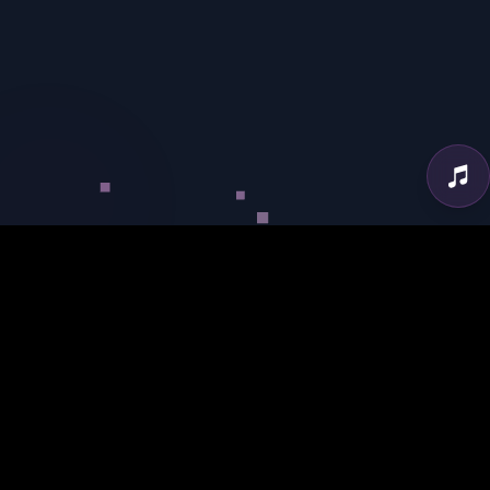
No track loaded
00:00
00:00
No hay canciones en la lista de reproducción.
Viaje sonoro entre dimensiones. Experimentando nuevas formas